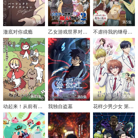
第5集
第5集
第5集
澈底对你成瘾
乙女游戏世界对路人角色很不友好 第二季
不虐待我的继母与继姐
第43集
第5集
第7集
动起来！从前有只猫
我独自盗墓
花样少男少女 第二季