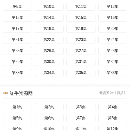
第9集
第10集
第11集
第12集
第13集
第14集
第15集
第16集
第17集
第18集
第19集
第20集
第21集
第22集
第23集
第24集
第25集
第26集
第27集
第28集
第29集
第30集
第31集
第32集
第33集
第34集
第35集
第36集
红牛资源网
无需安装任何插件
第1集
第2集
第3集
第4集
第5集
第6集
第7集
第8集
第9集
第10集
第11集
第12集