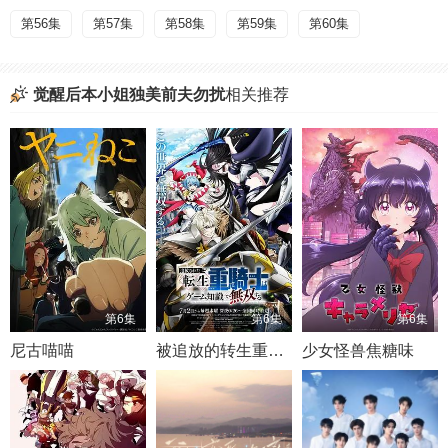
第56集
第57集
第58集
第59集
第60集
觉醒后本小姐独美前夫勿扰
相关推荐
第6集
第6集
第6集
尼古喵喵
被追放的转生重骑士用游戏知识开无双
少女怪兽焦糖味