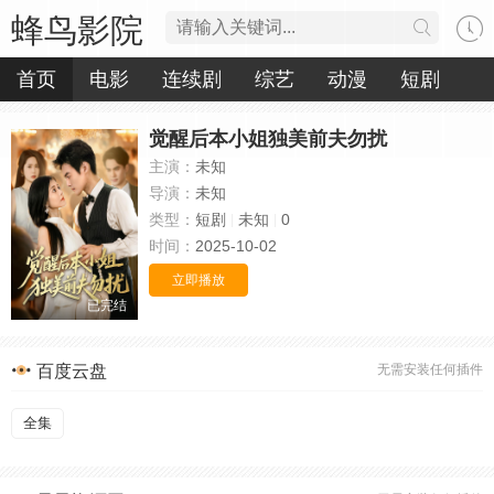
蜂鸟影院
首页
电影
连续剧
综艺
动漫
短剧
觉醒后本小姐独美前夫勿扰
主演：
未知
导演：
未知
类型：
短剧
未知
0
时间：
2025-10-02
立即播放
已完结
百度云盘
无需安装任何插件
全集