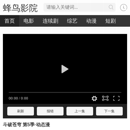
蜂鸟影院
首页
电影
连续剧
综艺
动漫
短剧
刷新
报错
上一集
下一集
斗破苍穹 第5季·动态漫