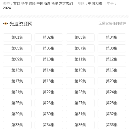
类型：
玄幻
动作
冒险
中国动漫
动漫
东方玄幻
地区：
中国大陆
年份：
2024
光速资源网
无需安装任何插件
第01集
第02集
第03集
第04集
第05集
第06集
第07集
第08集
第09集
第10集
第11集
第12集
第13集
第14集
第15集
第16集
第17集
第18集
第19集
第20集
第21集
第22集
第23集
第24集
第25集
第26集
第27集
第28集
第29集
第30集
第31集
第32集
第33集
第34集
第35集
第36集