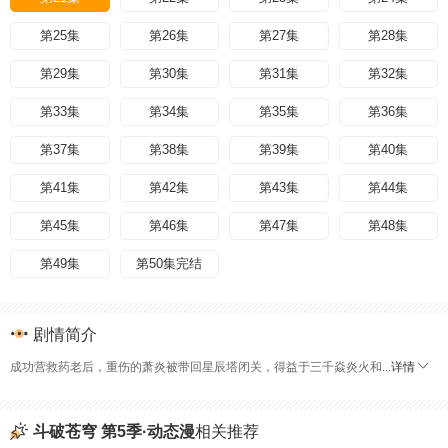
第25集
第26集
第27集
第28集
第29集
第30集
第31集
第32集
第33集
第34集
第35集
第36集
第37集
第38集
第39集
第40集
第41集
第42集
第43集
第44集
第45集
第46集
第47集
第48集
第49集
第50集完结
剧情简介
成功营救药老后，重伤的萧炎被带回星辰塔闭关，得益于三千焱炎火和...
详情
斗破苍穹 第5季·动态漫
相关推荐